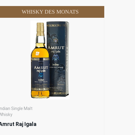
WHISKY DES MONATS
Indian Single Malt
Whisky
Amrut Raj Igala