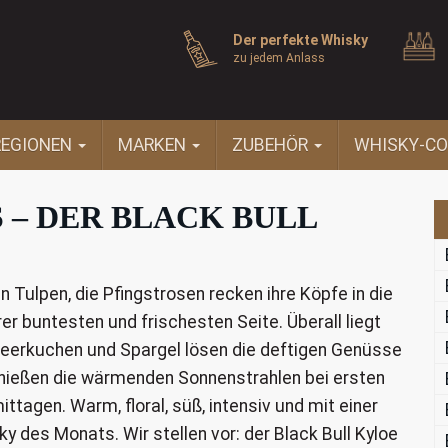
Der perfekte Whisky
zu jedem Anlass
REGIONEN
MARKEN
ZUBEHÖR
WHISKY-CO
 – DER BLACK BULL
Tulpen, die Pfingstrosen recken ihre Köpfe in die
rer buntesten und frischesten Seite. Überall liegt
rdbeerkuchen und Spargel lösen die deftigen Genüsse
nießen die wärmenden Sonnenstrahlen bei ersten
tagen. Warm, floral, süß, intensiv und mit einer
y des Monats. Wir stellen vor: der Black Bull Kyloe