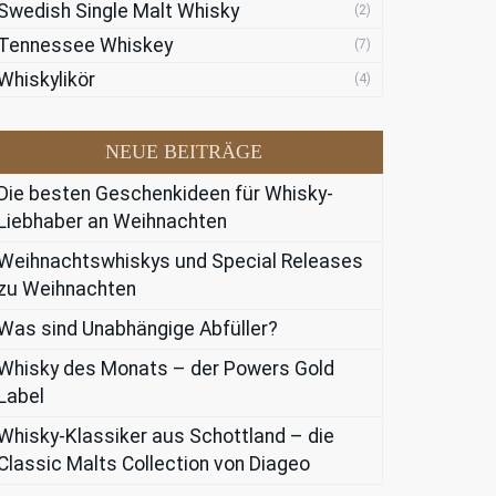
Swedish Single Malt Whisky
(2)
Tennessee Whiskey
(7)
Whiskylikör
(4)
NEUE BEITRÄGE
Die besten Geschenkideen für Whisky-
Liebhaber an Weihnachten
Weihnachtswhiskys und Special Releases
zu Weihnachten
Was sind Unabhängige Abfüller?
Whisky des Monats – der Powers Gold
Label
Whisky-Klassiker aus Schottland – die
Classic Malts Collection von Diageo