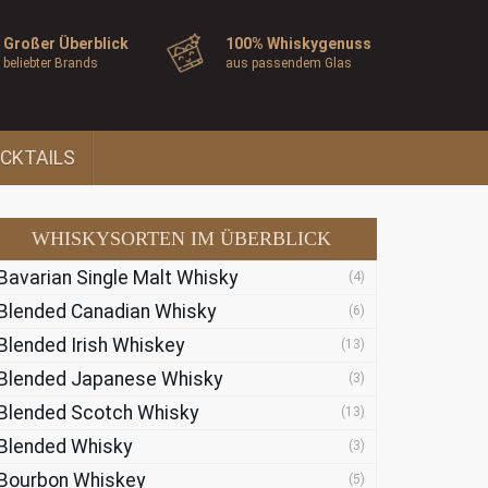
Großer Überblick
100% Whiskygenuss
beliebter Brands
aus passendem Glas
CKTAILS
WHISKYSORTEN IM ÜBERBLICK
Bavarian Single Malt Whisky
(4)
Blended Canadian Whisky
(6)
Blended Irish Whiskey
(13)
Blended Japanese Whisky
(3)
Blended Scotch Whisky
(13)
Blended Whisky
(3)
Bourbon Whiskey
(5)