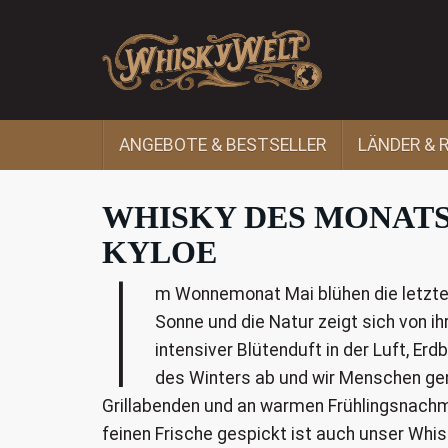
Skip
to
main
content
ANGEBOTE & BESTSELLER
LÄNDER & 
WHISKY DES MONATS
KYLOE
I
m Wonnemonat Mai blühen die letzten 
Sonne und die Natur zeigt sich von ih
intensiver Blütenduft in der Luft, E
des Winters ab und wir Menschen ge
Grillabenden und an warmen Frühlingsnachmit
feinen Frische gespickt ist auch unser Whisk