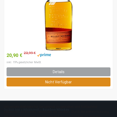
23,99 €
20,90 €
inkl. 19% gesetzlicher MwSt.
Details
Nicht Verfügbar
Um unsere Webseite für Sie optimal zu gestalten und fortlaufend
Du bist hier »
Whiskywelt
»
Bourbon Whiskey
verbessern zu können, verwenden wir Cookies. Durch die weitere Nutzung
der Webseite stimmen Sie der Verwendung von Cookies zu. Weitere