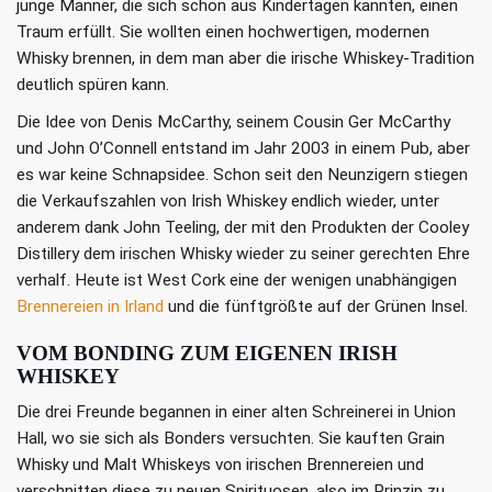
junge Männer, die sich schon aus Kindertagen kannten, einen
Traum erfüllt. Sie wollten einen hochwertigen, modernen
Whisky brennen, in dem man aber die irische Whiskey-Tradition
deutlich spüren kann.
Die Idee von Denis McCarthy, seinem Cousin Ger McCarthy
und John O’Connell entstand im Jahr 2003 in einem Pub, aber
es war keine Schnapsidee. Schon seit den Neunzigern stiegen
die Verkaufszahlen von Irish Whiskey endlich wieder, unter
anderem dank John Teeling, der mit den Produkten der Cooley
Distillery dem irischen Whisky wieder zu seiner gerechten Ehre
verhalf. Heute ist West Cork eine der wenigen unabhängigen
Brennereien in Irland
und die fünftgrößte auf der Grünen Insel.
VOM BONDING ZUM EIGENEN IRISH
WHISKEY
Die drei Freunde begannen in einer alten Schreinerei in Union
Hall, wo sie sich als Bonders versuchten. Sie kauften Grain
Whisky und Malt Whiskeys von irischen Brennereien und
verschnitten diese zu neuen Spirituosen, also im Prinzip zu