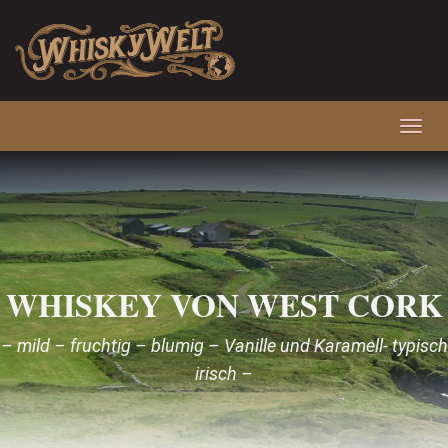
Skip
to
main
content
Toggl
navig
WHISKEY VON WEST CORK
– mild – fruchtig – blumig – Vanille und Karamell- typisch
irisch –