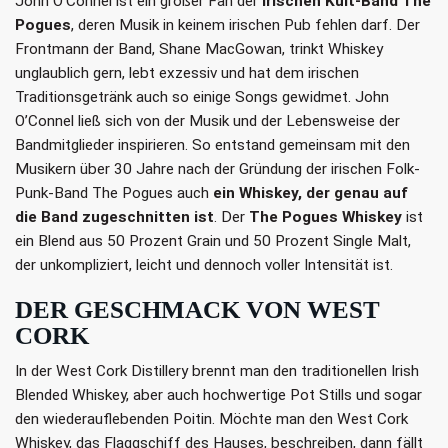
John O’Connel ist ein großer Fan der
irischen Kult-Band The
Pogues
, deren Musik in keinem irischen Pub fehlen darf. Der
Frontmann der Band, Shane MacGowan, trinkt Whiskey
unglaublich gern, lebt exzessiv und hat dem irischen
Traditionsgetränk auch so einige Songs gewidmet. John
O’Connel ließ sich von der Musik und der Lebensweise der
Bandmitglieder inspirieren. So entstand gemeinsam mit den
Musikern über 30 Jahre nach der Gründung der irischen Folk-
Punk-Band The Pogues auch
ein Whiskey, der genau auf
die Band zugeschnitten ist
. Der
The Pogues Whiskey
ist
ein Blend aus 50 Prozent Grain und 50 Prozent Single Malt,
der unkompliziert, leicht und dennoch voller Intensität ist.
DER GESCHMACK VON WEST
CORK
In der West Cork Distillery brennt man den traditionellen Irish
Blended Whiskey, aber auch hochwertige Pot Stills und sogar
den wiederauflebenden Poitin. Möchte man den West Cork
Whiskey, das Flaggschiff des Hauses, beschreiben, dann fällt