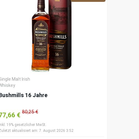
Single Malt Irish
Whiskey
Bushmills 16 Jahre
80,25 €
77,66 €
inkl. 19% gesetzlicher MwSt.
Zuletzt aktualisiert am: 7. August 2026 3:52