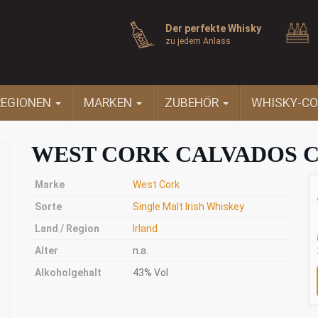
Der perfekte Whisky
zu jedem Anlass
REGIONEN
MARKEN
ZUBEHÖR
WHISKY-CO
WEST CORK CALVADOS C
Marke
West Cork
Sorte
Single Malt Irish Whiskey
Land / Region
Irland
Alter
n.a.
Alkoholgehalt
43% Vol