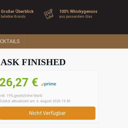
Großer Überblick
100% Whiskygenuss
beliebter Brands
aus passendem Glas
CKTAILS
ASK FINISHED
26,27 €
inkl. 19% gesetzlicher MwSt.
Zuletzt aktualisiert am: 6. August 2026 19:49
Nicht Verfügbar