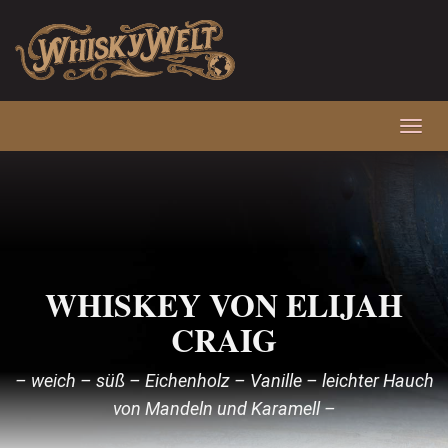
Skip
to
main
content
Toggl
navig
WHISKEY VON ELIJAH
CRAIG
– weich – süß – Eichenholz – Vanille – leichter Hauch
von Mandeln und Karamell –