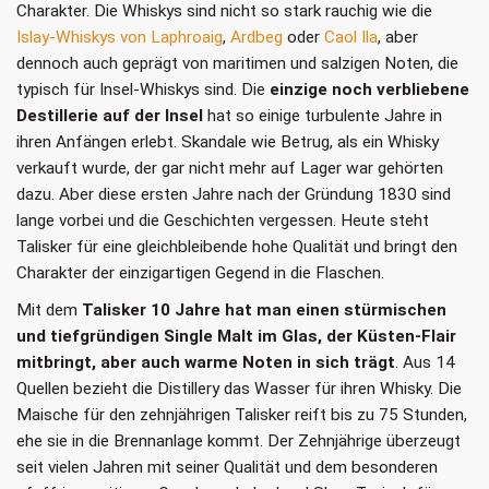
Charakter. Die Whiskys sind nicht so stark rauchig wie die
Islay-Whiskys von Laphroaig
,
Ardbeg
oder
Caol Ila
, aber
dennoch auch geprägt von maritimen und salzigen Noten, die
typisch für Insel-Whiskys sind. Die
einzige noch verbliebene
Destillerie auf der Insel
hat so einige turbulente Jahre in
ihren Anfängen erlebt. Skandale wie Betrug, als ein Whisky
verkauft wurde, der gar nicht mehr auf Lager war gehörten
dazu. Aber diese ersten Jahre nach der Gründung 1830 sind
lange vorbei und die Geschichten vergessen. Heute steht
Talisker für eine gleichbleibende hohe Qualität und bringt den
Charakter der einzigartigen Gegend in die Flaschen.
Mit dem
Talisker 10 Jahre hat man einen stürmischen
und tiefgründigen Single Malt im Glas, der Küsten-Flair
mitbringt, aber auch warme Noten in sich trägt
. Aus 14
Quellen bezieht die Distillery das Wasser für ihren Whisky. Die
Maische für den zehnjährigen Talisker reift bis zu 75 Stunden,
ehe sie in die Brennanlage kommt. Der Zehnjährige überzeugt
seit vielen Jahren mit seiner Qualität und dem besonderen