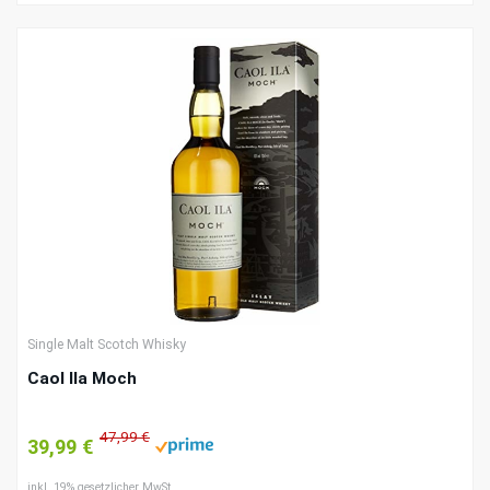
Single Malt Scotch Whisky
Caol Ila Moch
47,99 €
39,99 €
inkl. 19% gesetzlicher MwSt.